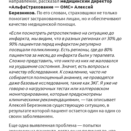
направлений, рассказал
медицинский директор
«АльфаСтрахование — ОМС» Алексей
Березников.
По его словам, страховщики не только
помогают застрахованным лицам, но и обеспечивают
качество медицинской помощи.
«Если посмотреть ретроспективно на ситуацию до
инфаркта, мы видим, что в разных регионах от 30% до
90% пациентов перед инфарктом регулярно
посещали поликлинику. Есть регионы, где до 80%
пациентов за месяц до инфаркта были у терапевта.
Сложно представить, что никто из них не жаловался
на ухудшение состояния. Значит, есть вопросы к
качеству обследования. К сожалению, часто не
собирается полноценный анамнез, не проводятся
даже базовые исследования, такие как ЭКГ. Я уже не
говорю о нагрузочных тестах или холтеровском
мониторировании, которые предусмотрены
клиническими рекомендациями», —
так описывает
Алексей Березников существующую ситуацию, в
результате которой пациент остается один на один со
своим заболеванием.
Еще одна выявленная проблема — попытки
экономии на пациенте, когда он не получает то, что