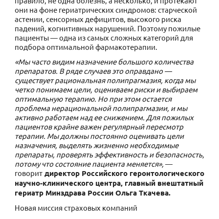
правило, не одна болезнь, а несколько, и протекают
они на фоне гериатрических синдромов: старческой
астении, сенсорных дефицитов, высокого риска
падений, когнитивных нарушений. Поэтому пожилые
пациенты — одна из самых сложных категорий для
подбора оптимальной фармакотерапии.
«Мы часто видим назначение большого количества
препаратов. В ряде случаев это оправдано —
существует рациональная полипрагмазия, когда мы
четко понимаем цели, оцениваем риски и выбираем
оптимальную терапию. Но при этом остается
проблема нерациональной полипрагмазии, и мы
активно работаем над ее снижением. Для пожилых
пациентов крайне важен регулярный пересмотр
терапии. Мы должны постоянно оценивать цели
назначения, выделять жизненно необходимые
препараты, проверять эффективность и безопасность,
потому что состояние пациента меняется»,
—
говорит
директор Российского геронтологического
научно-клинического центра, главный внештатный
гериатр Минздрава России Ольга Ткачева.
Новая миссия страховых компаний