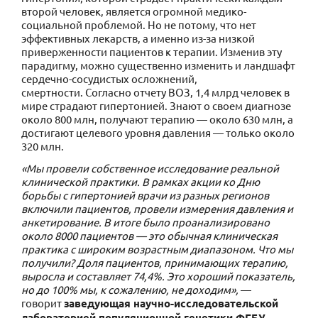
второй человек, является огромной медико-
социальной проблемой. Но не потому, что нет
эффективных лекарств, а именно из-за низкой
приверженности пациентов к терапии. Изменив эту
парадигму, можно существенно изменить и ландшафт
сердечно-сосудистых осложнений,
смертности. Согласно отчету ВОЗ, 1,4 млрд человек в
мире страдают гипертонией. Знают о своем диагнозе
около 800 млн, получают терапию — около 630 млн, а
достигают целевого уровня давления — только около
320 млн.
«Мы провели собственное исследование реальной
клинической практики. В рамках акции ко Дню
борьбы с гипертонией врачи из разных регионов
включили пациентов, провели измерения давления и
анкетирование. В итоге было проанализировано
около 8000 пациентов — это обычная клиническая
практика с широким возрастным диапазоном. Что мы
получили? Доля пациентов, принимающих терапию,
выросла и составляет 74,4%. Это хороший показатель,
но до 100% мы, к сожалению, не доходим»,
—
говорит
заведующая научно-исследовательской
лабораторией популяционной генетики ФГБУ