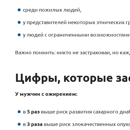
среди пожилых людей,
у представителей некоторых этнических г
у людей с ограниченными возможностями
Важно помнить: никто не застрахован, но ка
Цифры, которые за
У мужчин с ожирением:
5 раз
в
выше риск развития сахарного диаб
3 раза
в
выше риск злокачественных опух