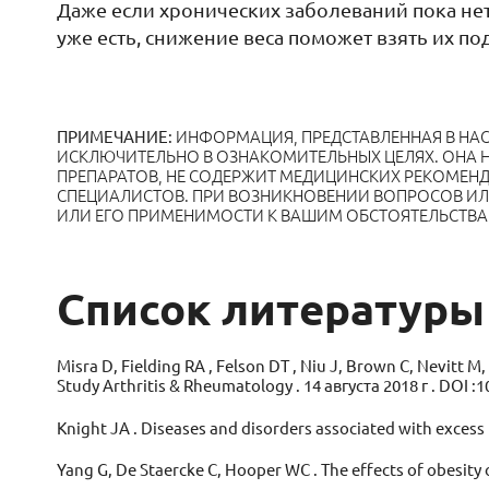
Даже если хронических заболеваний пока не
уже есть, снижение веса поможет взять их по
ИНФОРМАЦИЯ, ПРЕДСТАВЛЕННАЯ В НА
ПРИМЕЧАНИЕ:
ИСКЛЮЧИТЕЛЬНО В ОЗНАКОМИТЕЛЬНЫХ ЦЕЛЯХ. ОНА Н
ПРЕПАРАТОВ, НЕ СОДЕРЖИТ МЕДИЦИНСКИХ РЕКОМЕН
СПЕЦИАЛИСТОВ. ПРИ ВОЗНИКНОВЕНИИ ВОПРОСОВ И
ИЛИ ЕГО ПРИМЕНИМОСТИ К ВАШИМ ОБСТОЯТЕЛЬСТВ
Список литературы
Misra D, Fielding RA , Felson DT , Niu J, Brown C, Nevitt M
Study Arthritis & Rheumatology . 14 августа 2018 г . DOI :1
Knight JA . Diseases and disorders associated with excess 
Yang G, De Staercke C, Hooper WC . The effects of obesity