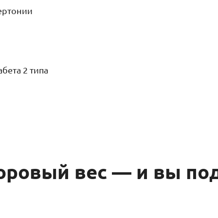
ертонии
бета 2 типа
оровый вес — и вы по