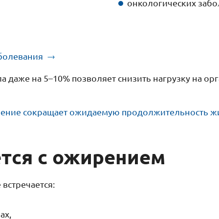
онкологических забо
аболевания
а даже на 5–10% позволяет снизить нагрузку на ор
рение сокращает ожидаемую продолжительность ж
ется с ожирением
встречается:
ах,