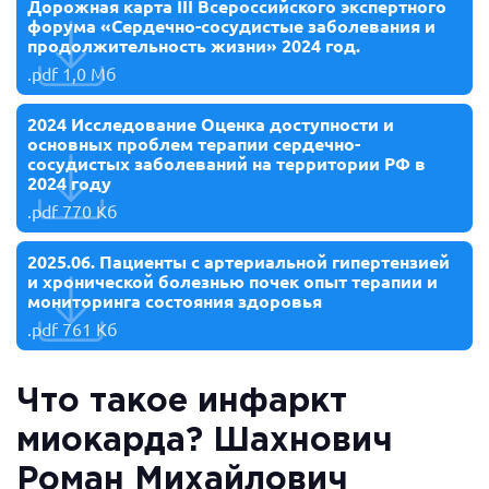
Дорожная карта III Всероссийского экспертного
форума «Сердечно-сосудистые заболевания и
продолжительность жизни» 2024 год.
.pdf
1,0 Мб
2024 Исследование Оценка доступности и
основных проблем терапии сердечно-
сосудистых заболеваний на территории РФ в
2024 году
.pdf
770 Кб
2025.06. Пациенты с артериальной гипертензией
и хронической болезнью почек опыт терапии и
мониторинга состояния здоровья
.pdf
761 Кб
Что такое инфаркт
миокарда? Шахнович
Роман Михайлович